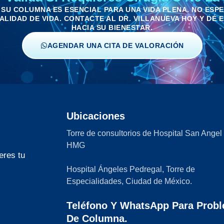
 SU COLUMNA ES ESENCIAL PARA UNA VIDA PLENA. NO ESP
LIDAD DE VIDA. CONTACTE AL DR. VILLANUEVA HOY Y DÉ 
HACIA SU BIENESTAR.
AGENDAR UNA CITA DE VALORACIÓN
Ubicaciones
Torre de consultorios de Hospital San Angel
HMG
eres tu
Hospital Ángeles Pedregal, Torre de
Especialidades, Ciudad de México.
Teléfono Y WhatsApp Para Prob
De Columna.