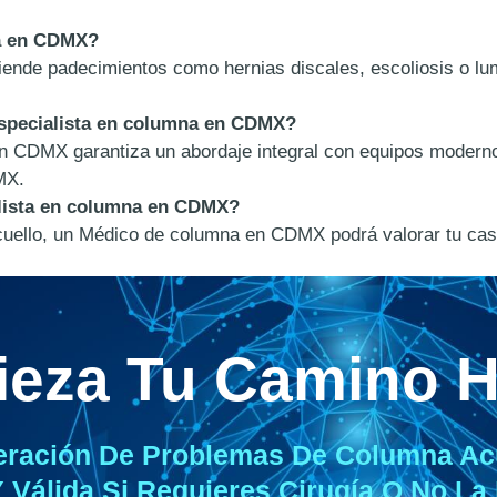
na en CDMX?
ende padecimientos como hernias discales, escoliosis o l
Especialista en columna en CDMX?
n CDMX garantiza un abordaje integral con equipos moderno
MX.
alista en columna en CDMX?
o cuello, un Médico de columna en CDMX podrá valorar tu ca
eza Tu Camino H
eración De Problemas De Columna Ac
 Válida Si Requieres Cirugía O No La