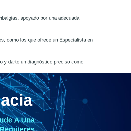
umbalgias, apoyado por una adecuada
s, como los que ofrece un Especialista en
so y darte un diagnóstico preciso como
acia
ude A Una
 Requieres.